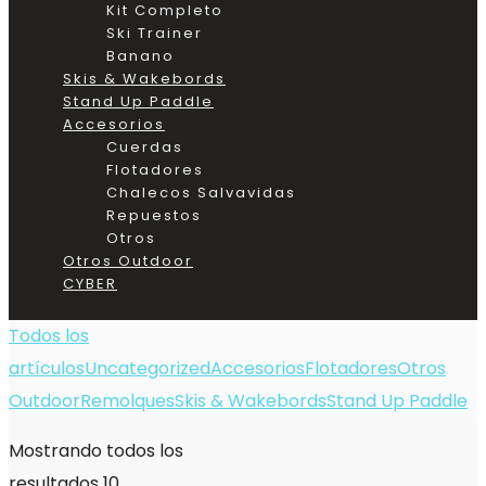
Kit Completo
Ski Trainer
Banano
Skis & Wakebords
Stand Up Paddle
Accesorios
Cuerdas
Flotadores
Chalecos Salvavidas
Repuestos
Otros
Otros Outdoor
CYBER
Todos los
artículos
Uncategorized
Accesorios
Flotadores
Otros
Outdoor
Remolques
Skis & Wakebords
Stand Up Paddle
Mostrando todos los
resultados 10