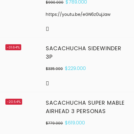
$
789.000
$
990.000
https://youtu.be/eGN6z0ujJaw
SACACHUCHA SIDEWINDER
-31.64%
3P
$
229.000
$
335.000
SACACHUCHA SUPER MABLE
-20.54%
AIRHEAD 3 PERSONAS
$
619.000
$
779.000